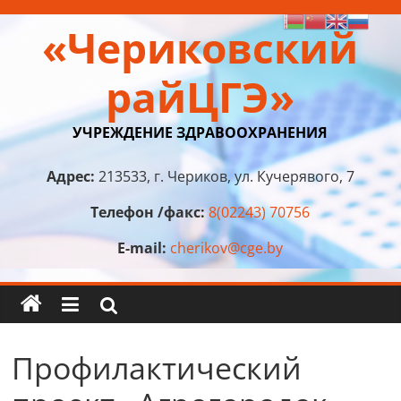
Перейти
«Чериковский
к
содержимому
райЦГЭ»
УЧРЕЖДЕНИЕ ЗДРАВООХРАНЕНИЯ
Адрес:
213533, г. Чериков, ул. Кучерявого, 7
Телефон /факс:
8(02243) 70756
E-mail:
cherikov@cge.by
Профилактический