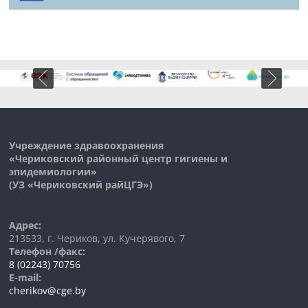
Учреждение здравоохранения
«Чериковский районный центр гигиены и
эпидемиологии»
(УЗ «
Чериковский
райЦГЭ»)
Адрес:
213533, г. Чериков, ул. Кучерявого, 7
Телефон /факс:
8 (02243) 70756
E-mail:
cherikov@cge.by