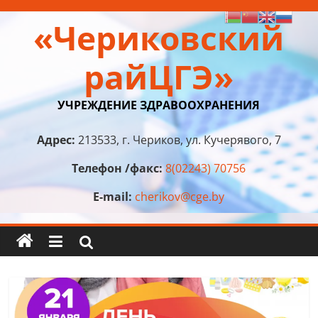
Перейти
«Чериковский
к
содержимому
райЦГЭ»
УЧРЕЖДЕНИЕ ЗДРАВООХРАНЕНИЯ
Адрес:
213533, г. Чериков, ул. Кучерявого, 7
Телефон /факс:
8(02243) 70756
E-mail:
cherikov@cge.by