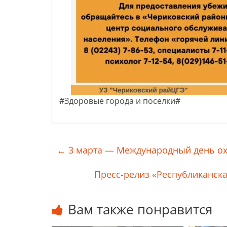
#Здоровые города и поселки#
←
3 марта — Международный день охр
Пресс-релиз «Республиканска
Вам также понравится