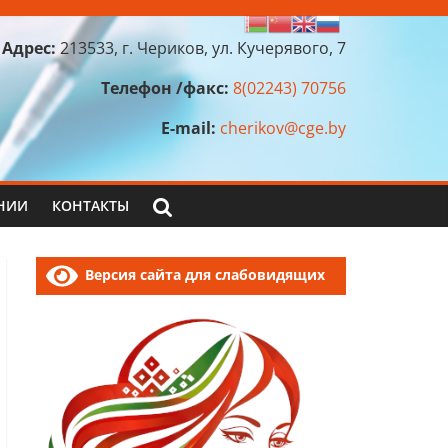
Адрес:
213533, г. Чериков, ул. Кучерявого, 7
Телефон /факс:
8(02243) 70756
E-mail:
cherikov@cge.by
НИИ
КОНТАКТЫ
Версия сайта для слабовидящих