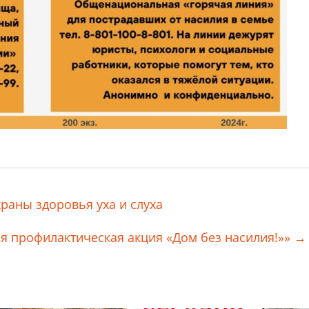
аны здоровья уха и слуха
я профилактическая акция «Дом без насилия!»»
→