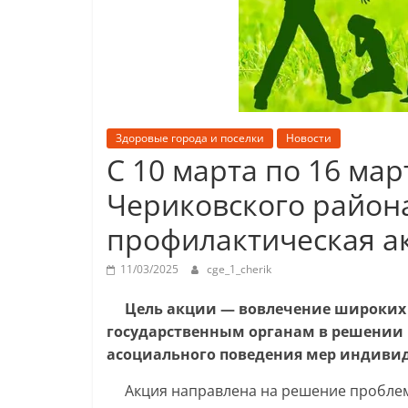
Здоровые города и поселки
Новости
С 10 марта по 16 мар
Чериковского район
профилактическая ак
11/03/2025
cge_1_cherik
Цель акции — вовлечение широких с
государственным органам в решении 
асоциального поведения мер индиви
Акция направлена на решение проблем 