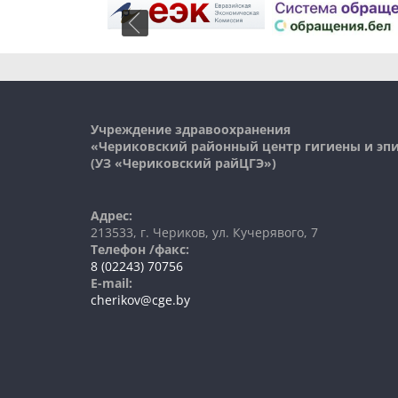
Учреждение здравоохранения
«Чериковский районный центр гигиены и э
(УЗ «
Чериковский
райЦГЭ»)
Адрес:
213533, г. Чериков, ул. Кучерявого, 7
Телефон /факс:
8 (02243) 70756
E-mail:
cherikov@cge.by