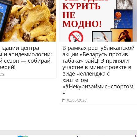
ндации центра
В рамках республиканской
ы и эпидемиологии:
акции «Беларусь против
й сезон — собирай,
табака» райЦГЭ приняли
веряй!
участие в мини-проекте в
виде челленджа с
025
хэштегом
«#Некуризаймисьспортом
»
02/06/2026