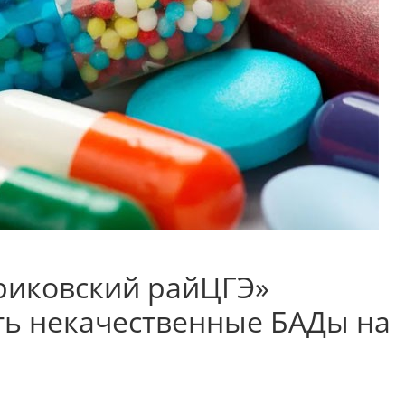
риковский райЦГЭ»
ь некачественные БАДы на