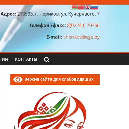
Адрес:
213533, г. Чериков, ул. Кучерявого, 7
Телефон /факс:
8(02243) 70756
E-mail:
cherikov@cge.by
НИИ
КОНТАКТЫ
Версия сайта для слабовидящих