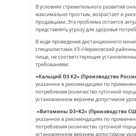
В условиях стремительного развития онла
максимально простым, возрастает и рис
продавцами. Эта проблема остается акту
представлять угрозу для здоровья потре
В ходе проведения дистанционного мони
специалистами УЗ «Чериковский районны
пище, не соответствующие установленн
требованиям:
«Кальций
D
3 К2» (Производство Росси
указанное в рекомендациях по примене
потребления (количество суточной порции
установленном верхнем допустимом уровн
«Витамины
D
3+
K
2» (Производство С
указанное в рекомендациях по примене
потребления (количество суточной порции
установленном верхнем допустимом уров