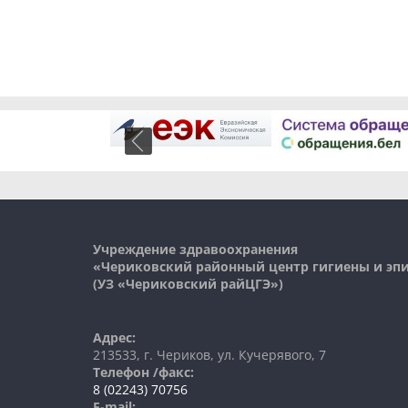
Учреждение здравоохранения
«Чериковский районный центр гигиены и э
(УЗ «
Чериковский
райЦГЭ»)
Адрес:
213533, г. Чериков, ул. Кучерявого, 7
Телефон /факс:
8 (02243) 70756
E-mail: