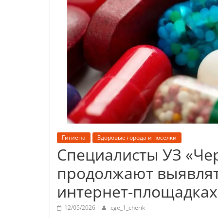
Гигиена
Здоровые города и поселки
Специалисты УЗ «Че
продолжают выявлят
интернет-площадках
12/05/2026
cge_1_cherik