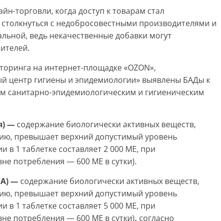
йн-торговли, когда доступ к товарам стал
к столкнуться с недобросовестными производителями и
альной, ведь некачественные добавки могут
бителей.
торинга на интернет-площадке «OZON»,
й центр гигиены и эпидемиологии» выявлены БАДы к
ым санитарно-эпидемиологическим и гигиеническим
я) —
содержание биологически активных веществ,
нию, превышает верхний допустимый уровень
 в 1 таблетке составляет 2 000 МЕ, при
е потребления — 600 МЕ в сутки).
ША) —
содержание биологически активных веществ,
нию, превышает верхний допустимый уровень
 в 1 таблетке составляет 5 000 МЕ, при
не потребления — 600 МЕ в сутки)
,
согласно