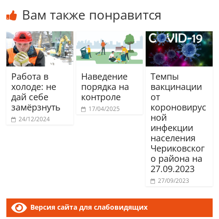
Вам также понравится
Работа в
Наведение
Темпы
холоде: не
порядка на
вакцинации
дай себе
контроле
от
замёрзнуть
короновирус
17/04/2025
ной
24/12/2024
инфекции
населения
Чериковског
о района на
27.09.2023
27/09/2023
Версия сайта для слабовидящих