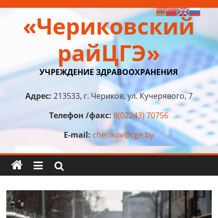
Перейти
«Чериковский
к
содержимому
райЦГЭ»
УЧРЕЖДЕНИЕ ЗДРАВООХРАНЕНИЯ
Адрес:
213533, г. Чериков, ул. Кучерявого, 7
Телефон /факс:
8(02243) 70756
E-mail:
cherikov@cge.by