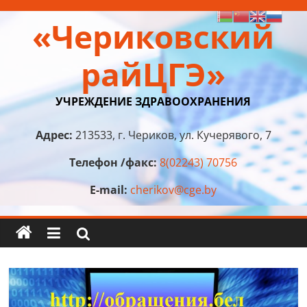
Перейти
«Чериковский
к
содержимому
райЦГЭ»
УЧРЕЖДЕНИЕ ЗДРАВООХРАНЕНИЯ
Адрес:
213533, г. Чериков, ул. Кучерявого, 7
Телефон /факс:
8(02243) 70756
E-mail:
cherikov@cge.by