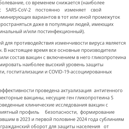
олевание, со временем снижается (наиболее
вирус SARS-CoV-2 постоянно изменяет свой
минирующих вариантов в тот или иной промежуток
спространяться даже в популяции людей, имеющих
инальный и/или постинфекционный).
ей для противодействия изменчивости вируса является
н. В настоящее время все основные производители
или состав вакцин с включением в него гликопротеина
рмировать наиболее высокий уровень защиты
ти, госпитализации и СОVІD-19-ассоциированных
 эффективности проведена актуализация антигенного
векторные вакцины, несущие ген гликопротеина S
роведенные клинические исследования вакцин с
приятный профиль безопасности, формирование
вшим в 2023 и первой половине 2024 года сублиниям
 гражданский оборот для защиты населения от