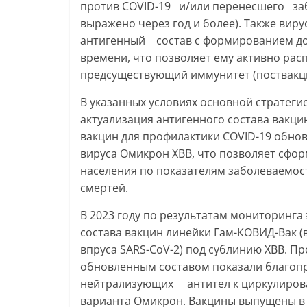
против COVID-19 и/или перенесшего заб
выражено через год и более). Также 
антигенный состав с формированием до
времени, что позволяет ему активно ра
предсуществующий иммунитет (поствакц
В указанных условиях основной стратеги
актуализация антигенного состава вакци
вакцин для профилактики COVID-19 обнов
вируса Омикрон XBB, что позволяет сфо
населения по показателям заболеваемос
смертей.
В 2023 году по результатам мониторинга
состава вакцин линейки Гам-КОВИД-Вак (
впруса SARS-CoV-2) под сублинию XBB. П
обновленным составом показали благо
нейтрализующих антител к циркулирова
варианта Омикрон. Вакцины выпущены в