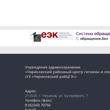
Учреждение здравоохранения
«Чериковский районный центр гигиены и э
(УЗ «
Чериковский
райЦГЭ»)
Адрес:
213533, г. Чериков, ул. Кучерявого, 7
Телефон /факс:
8 (02243) 70756
E-mail: