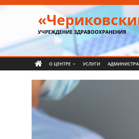
Перейти
к
«Чериковски
содержимому
УЧРЕЖДЕНИЕ ЗДРАВООХРАНЕНИЯ
О ЦЕНТРЕ
УСЛУГИ
АДМИНИСТРА