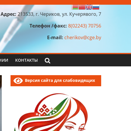
Адрес:
213533, г. Чериков, ул. Кучерявого, 7
Телефон /факс:
8(02243) 70756
E-mail:
cherikov@cge.by
НИИ
КОНТАКТЫ
Версия сайта для слабовидящих